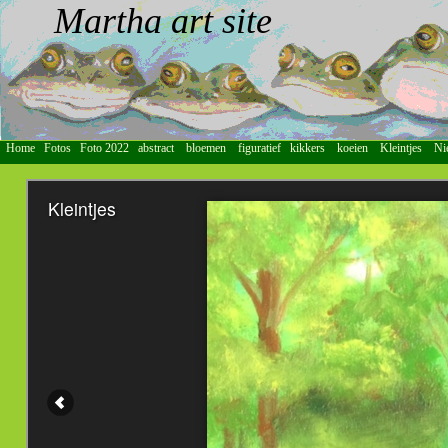
Martha art site
Home
Fotos
Foto 2022
abstract
bloemen
figuratief
kikkers
koeien
Kleintjes
Ni